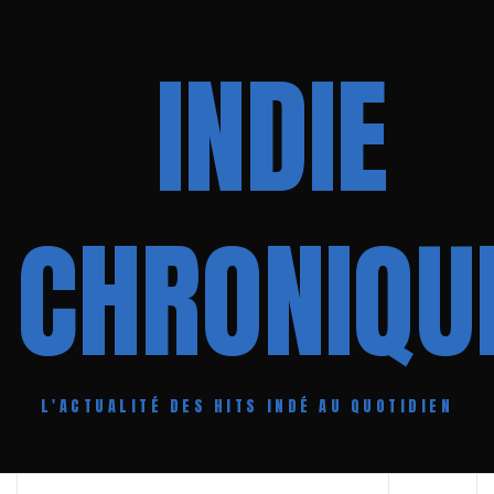
Aller
au
INDIE
contenu
CHRONIQU
L'ACTUALITÉ DES HITS INDÉ AU QUOTIDIEN