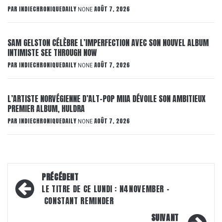
PAR
INDIECHRONIQUEDAILY
AOÛT 7, 2026
NONE
SAM GELSTON CÉLÈBRE L’IMPERFECTION AVEC SON NOUVEL ALBUM
INTIMISTE SEE THROUGH NOW
PAR
INDIECHRONIQUEDAILY
AOÛT 7, 2026
NONE
L’ARTISTE NORVÉGIENNE D’ALT-POP MIIA DÉVOILE SON AMBITIEUX
PREMIER ALBUM, HULDRA
PAR
INDIECHRONIQUEDAILY
AOÛT 7, 2026
NONE
Navigation
PRÉCÉDENT
d’article
LE TITRE DE CE LUNDI : N4NOVEMBER –
CONSTANT REMINDER
SUIVANT