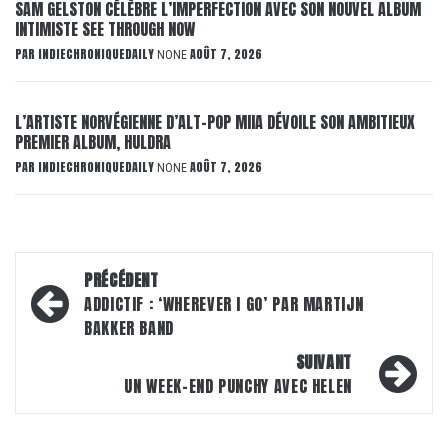
SAM GELSTON CÉLÈBRE L’IMPERFECTION AVEC SON NOUVEL ALBUM
INTIMISTE SEE THROUGH NOW
PAR
INDIECHRONIQUEDAILY
AOÛT 7, 2026
NONE
L’ARTISTE NORVÉGIENNE D’ALT-POP MIIA DÉVOILE SON AMBITIEUX
PREMIER ALBUM, HULDRA
PAR
INDIECHRONIQUEDAILY
AOÛT 7, 2026
NONE
Navigation
PRÉCÉDENT
d’article
ADDICTIF : ‘WHEREVER I GO’ PAR MARTIJN
BAKKER BAND
SUIVANT
UN WEEK-END PUNCHY AVEC HELEN