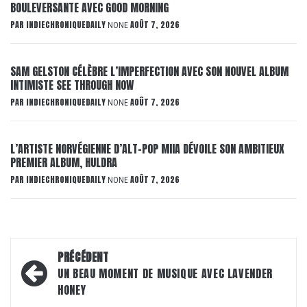
BOULEVERSANTE AVEC GOOD MORNING
PAR
INDIECHRONIQUEDAILY
AOÛT 7, 2026
NONE
SAM GELSTON CÉLÈBRE L’IMPERFECTION AVEC SON NOUVEL ALBUM
INTIMISTE SEE THROUGH NOW
PAR
INDIECHRONIQUEDAILY
AOÛT 7, 2026
NONE
L’ARTISTE NORVÉGIENNE D’ALT-POP MIIA DÉVOILE SON AMBITIEUX
PREMIER ALBUM, HULDRA
PAR
INDIECHRONIQUEDAILY
AOÛT 7, 2026
NONE
Navigation
PRÉCÉDENT
d’article
UN BEAU MOMENT DE MUSIQUE AVEC LAVENDER
HONEY