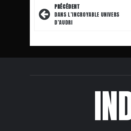
Navigation
PRÉCÉDENT
d’article
DANS L’INCROYABLE UNIVERS
D’AUDRI
IN