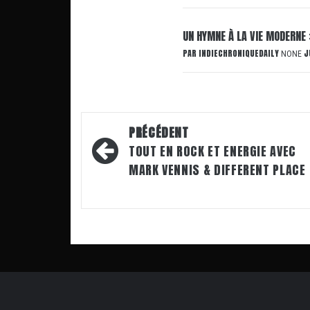
UN HYMNE À LA VIE MODERNE 
PAR
INDIECHRONIQUEDAILY
J
NONE
Navigation
PRÉCÉDENT
d’article
TOUT EN ROCK ET ENERGIE AVEC
MARK VENNIS & DIFFERENT PLACE