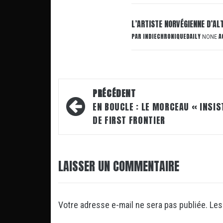
L’ARTISTE NORVÉGIENNE D’AL
PAR
INDIECHRONIQUEDAILY
A
NONE
Navigation
PRÉCÉDENT
d’article
EN BOUCLE : LE MORCEAU « INSIS
DE FIRST FRONTIER
LAISSER UN COMMENTAIRE
Votre adresse e-mail ne sera pas publiée.
Les