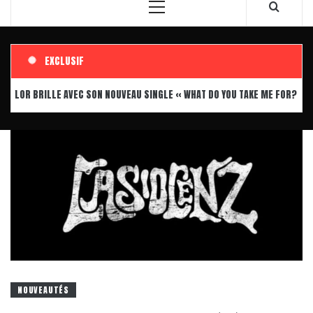
Menu
principal
EXCLUSIF
OR BRILLE AVEC SON NOUVEAU SINGLE « WHAT DO YOU TAKE ME FOR? »
NOUVEAUTÉS