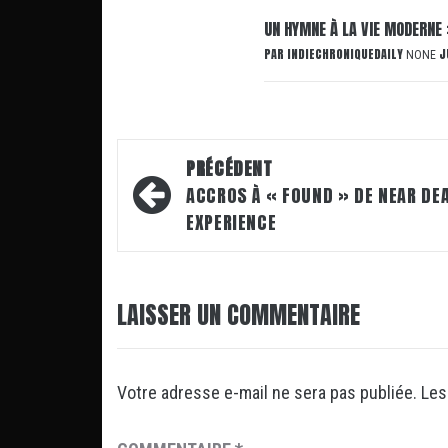
UN HYMNE À LA VIE MODERNE 
PAR
INDIECHRONIQUEDAILY
J
NONE
Navigation
PRÉCÉDENT
d’article
ACCROS À « FOUND » DE NEAR DE
EXPERIENCE
LAISSER UN COMMENTAIRE
Votre adresse e-mail ne sera pas publiée.
Les