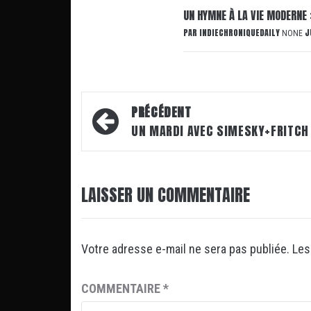
UN HYMNE À LA VIE MODERNE 
PAR
INDIECHRONIQUEDAILY
J
NONE
Navigation
PRÉCÉDENT
d’article
UN MARDI AVEC SIMESKY+FRITC
LAISSER UN COMMENTAIRE
Votre adresse e-mail ne sera pas publiée.
Les
COMMENTAIRE
*