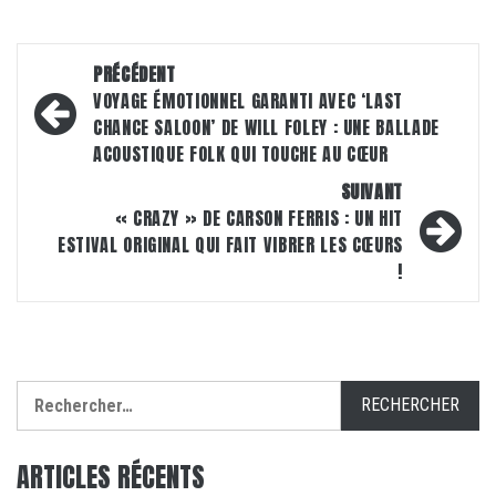
Navigation
PRÉCÉDENT
d’article
VOYAGE ÉMOTIONNEL GARANTI AVEC ‘LAST
CHANCE SALOON’ DE WILL FOLEY : UNE BALLADE
ACOUSTIQUE FOLK QUI TOUCHE AU CŒUR
SUIVANT
« CRAZY » DE CARSON FERRIS : UN HIT
ESTIVAL ORIGINAL QUI FAIT VIBRER LES CŒURS
!
Rechercher :
ARTICLES RÉCENTS