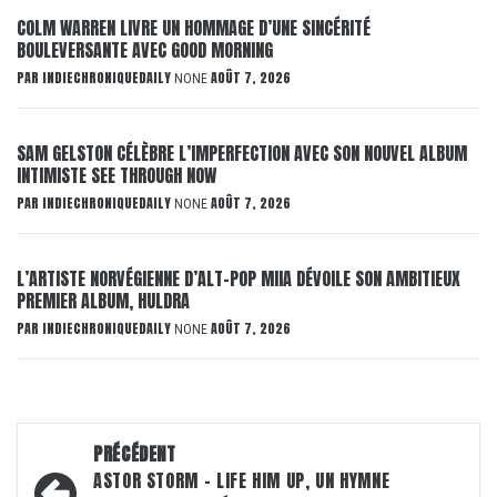
COLM WARREN LIVRE UN HOMMAGE D’UNE SINCÉRITÉ
BOULEVERSANTE AVEC GOOD MORNING
PAR
INDIECHRONIQUEDAILY
AOÛT 7, 2026
NONE
SAM GELSTON CÉLÈBRE L’IMPERFECTION AVEC SON NOUVEL ALBUM
INTIMISTE SEE THROUGH NOW
PAR
INDIECHRONIQUEDAILY
AOÛT 7, 2026
NONE
L’ARTISTE NORVÉGIENNE D’ALT-POP MIIA DÉVOILE SON AMBITIEUX
PREMIER ALBUM, HULDRA
PAR
INDIECHRONIQUEDAILY
AOÛT 7, 2026
NONE
Navigation
PRÉCÉDENT
d’article
ASTOR STORM – LIFE HIM UP, UN HYMNE