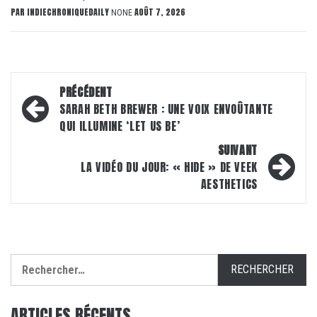
PAR
INDIECHRONIQUEDAILY
AOÛT 7, 2026
NONE
Navigation
PRÉCÉDENT
d’article
SARAH BETH BREWER : UNE VOIX ENVOÛTANTE
QUI ILLUMINE ‘LET US BE’
SUIVANT
LA VIDÉO DU JOUR: « HIDE » DE VEEK
AESTHETICS
Rechercher :
ARTICLES RÉCENTS