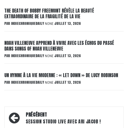
THE DEATH OF BOBBY FREEMONT RÉVÈLE LA BEAUTÉ
EXTRAORDINAIRE DE LA FRAGILITÉ DE LA VIE
PAR
INDIECHRONIQUEDAILY
JUILLET 13, 2026
NONE
NOAH VILLENEUVE APPREND À VIVRE AVEC LES ÉCHOS DU PASSÉ
DANS SONGS OF NOAH VILLENEUVE
PAR
INDIECHRONIQUEDAILY
JUILLET 13, 2026
NONE
UN HYMNE À LA VIE MODERNE : « LET DOWN » DE LUCY ROBINSON
PAR
INDIECHRONIQUEDAILY
JUILLET 13, 2026
NONE
Navigation
PRÉCÉDENT
d’article
SESSION STUDIO LIVE AVEC ARI JACOB !