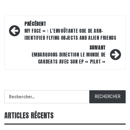
Navigation
PRÉCÉDENT
d’article
MY FACE » : L’ENVOÛTANTE ODE DE ARN-
IDENTIFIED FLYING OBJECTS AND ALIEN FRIENDS
SUIVANT
EMBARQUONS DIRECTION LE MONDE DE
CAKBEATS AVEC SON EP « PILOT »
Rechercher :
ARTICLES RÉCENTS