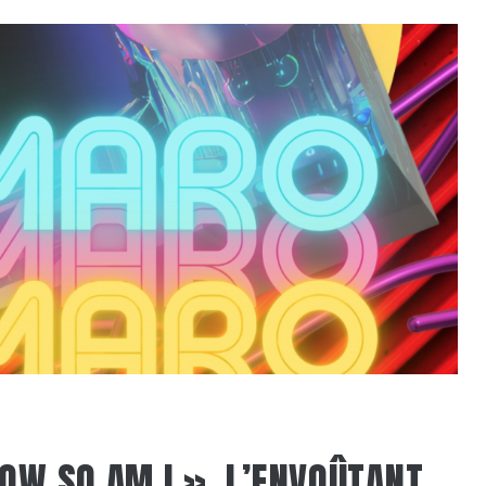
NOW SO AM I », L’ENVOÛTANT