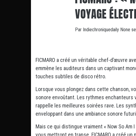
VOYAGE ÉLECT
Par
Indiechroniquedaily
None
se
FICMARO a créé un véritable chef-d’œuvre ave
emmène les auditeurs dans un captivant mon
touches subtiles de disco rétro.
Lorsque vous plongez dans cette chanson, vo
sonore envoûtant. Les rythmes enchanteurs vo
rappelle les meilleures soirées rave. Les synt
enveloppant dans une ambiance sonore futuri
Mais ce qui distingue vraiment « Now So Am I »
vous mettront en transe. FICMARO a créé un m