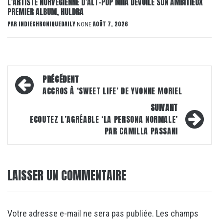
L’ARTISTE NORVÉGIENNE D’ALT-POP MIIA DÉVOILE SON AMBITIEUX
PREMIER ALBUM, HULDRA
PAR
INDIECHRONIQUEDAILY
AOÛT 7, 2026
NONE
Navigation
PRÉCÉDENT
d’article
ACCROS À ‘SWEET LIFE’ DE YVONNE MORIEL
SUIVANT
ECOUTEZ L’AGRÉABLE ‘LA PERSONA NORMALE’
PAR CAMILLA PASSANI
LAISSER UN COMMENTAIRE
Votre adresse e-mail ne sera pas publiée.
Les champs