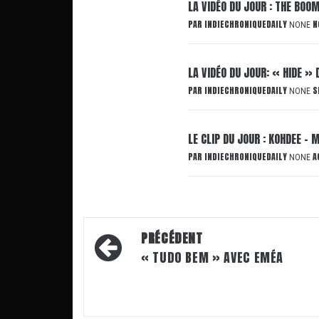
LA VIDÉO DU JOUR : THE BOO
PAR
INDIECHRONIQUEDAILY
N
NONE
LA VIDÉO DU JOUR: « HIDE » 
PAR
INDIECHRONIQUEDAILY
S
NONE
LE CLIP DU JOUR : KOHDEE – 
PAR
INDIECHRONIQUEDAILY
A
NONE
Navigation
PRÉCÉDENT
d’article
« TUDO BEM » AVEC EMÉA