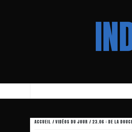
Aller
au
IN
contenu
ACCUEIL
VIDÉOS DU JOUR
23.06 : DE LA DOU