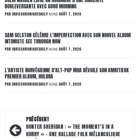
BOULEVERSANTE AVEC GOOD MORNING
PAR
INDIECHRONIQUEDAILY
AOÛT 7, 2026
NONE
SAM GELSTON CÉLÈBRE L’IMPERFECTION AVEC SON NOUVEL ALBUM
INTIMISTE SEE THROUGH NOW
PAR
INDIECHRONIQUEDAILY
AOÛT 7, 2026
NONE
L’ARTISTE NORVÉGIENNE D’ALT-POP MIIA DÉVOILE SON AMBITIEUX
PREMIER ALBUM, HULDRA
PAR
INDIECHRONIQUEDAILY
AOÛT 7, 2026
NONE
Navigation
PRÉCÉDENT
d’article
HUNTER SHERIDAN : « THE MOMENT’S IN A
HURRY » – UNE BALLADE FOLK MÉLANCOLIQUE