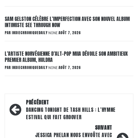
SAM GELSTON CÉLÈBRE L’IMPERFECTION AVEC SON NOUVEL ALBUM
INTIMISTE SEE THROUGH NOW
PAR
INDIECHRONIQUEDAILY
AOÛT 7, 2026
NONE
L’ARTISTE NORVÉGIENNE D’ALT-POP MIIA DÉVOILE SON AMBITIEUX
PREMIER ALBUM, HULDRA
PAR
INDIECHRONIQUEDAILY
AOÛT 7, 2026
NONE
Navigation
PRÉCÉDENT
d’article
DANCING TONIGHT DE TASH HILLS : L’HYMNE
ESTIVAL QUI FAIT GROOVER
SUIVANT
JESSICA PHELAN NOUS ENVOÛTE AVEC