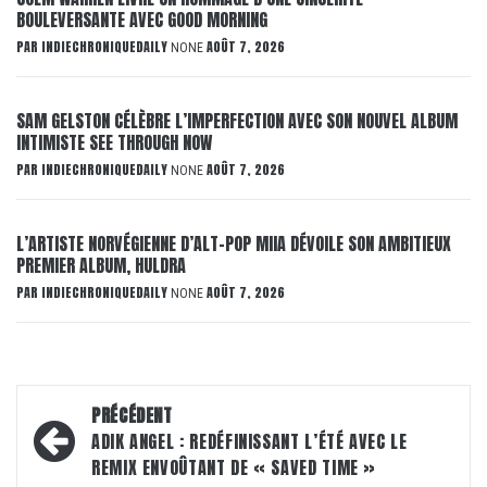
BOULEVERSANTE AVEC GOOD MORNING
PAR
INDIECHRONIQUEDAILY
AOÛT 7, 2026
NONE
SAM GELSTON CÉLÈBRE L’IMPERFECTION AVEC SON NOUVEL ALBUM
INTIMISTE SEE THROUGH NOW
PAR
INDIECHRONIQUEDAILY
AOÛT 7, 2026
NONE
L’ARTISTE NORVÉGIENNE D’ALT-POP MIIA DÉVOILE SON AMBITIEUX
PREMIER ALBUM, HULDRA
PAR
INDIECHRONIQUEDAILY
AOÛT 7, 2026
NONE
Navigation
PRÉCÉDENT
d’article
ADIK ANGEL : REDÉFINISSANT L’ÉTÉ AVEC LE
REMIX ENVOÛTANT DE « SAVED TIME »